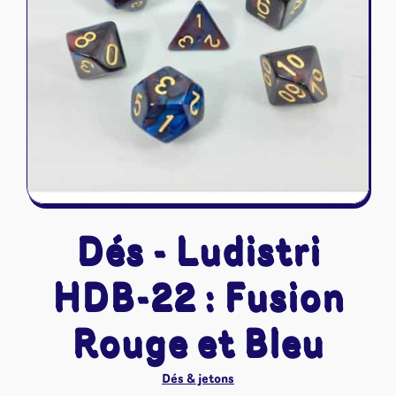
Riftbound - League of Legends
Tapis de jeu
Naruto Mythos
Autres
Dés - Ludistri
HDB-22 : Fusion
Rouge et Bleu
Dés & jetons