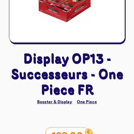
Riftbound - League of Legends
Tapis de jeu
Naruto Mythos
Autres
Display OP13 -
Successeurs - One
Piece FR
Booster & Display
One Piece
€