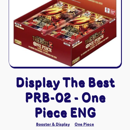
Riftbound - League of Legends
Tapis de jeu
Naruto Mythos
Autres
Display The Best
PRB-02 - One
Piece ENG
Booster & Display
One Piece