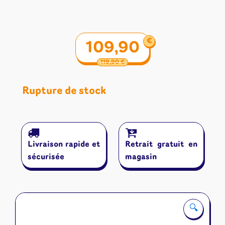
Le
Le
€
109,90
prix
prix
119,90
initial
actuel
€
était :
est :
119,90 €.
109,90 €.
Rupture de stock
Livraison rapide et
Retrait gratuit en
sécurisée
magasin
🔍