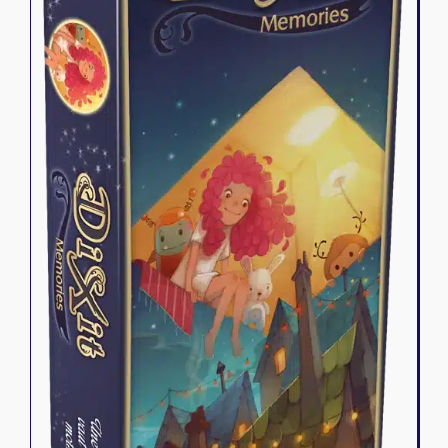
Riftbound - League of Legends
Tapis de jeu
Naruto Mythos
Autres