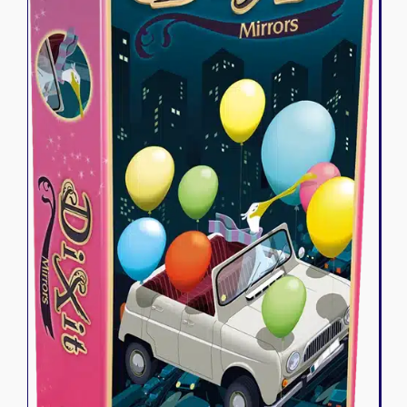
Riftbound - League of Legends
Tapis de jeu
Naruto Mythos
Autres