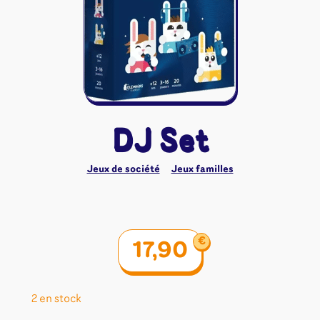
Riftbound - League of Legends
Tapis de jeu
Naruto Mythos
Autres
DJ Set
Jeux de société
Jeux familles
€
17,90
2 en stock