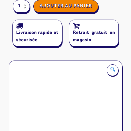
quantité
AJOUTER AU PANIER
de
DJ
Set
Livraison rapide et
Retrait gratuit en
sécurisée
magasin
🔍