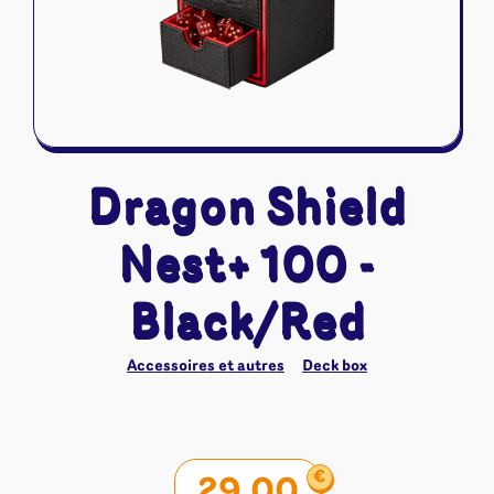
Riftbound - League of Legends
Tapis de jeu
Naruto Mythos
Autres
Dragon Shield
Nest+ 100 -
Black/Red
Accessoires et autres
Deck box
€
29,00