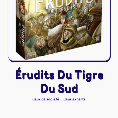
Riftbound - League of Legends
Tapis de jeu
Naruto Mythos
Autres
Érudits Du Tigre
Du Sud
Jeux de société
Jeux experts