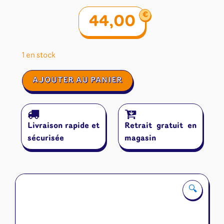
€
44,00
1 en stock
quantité
AJOUTER AU PANIER
de
Érudits
Du
Tigre
Livraison rapide et
Retrait gratuit en
Du
Sud
sécurisée
magasin
🔍