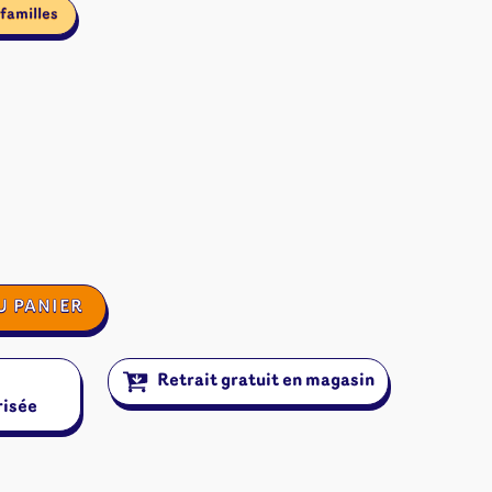
familles
U PANIER
Retrait gratuit en magasin
risée
ires et autres
s