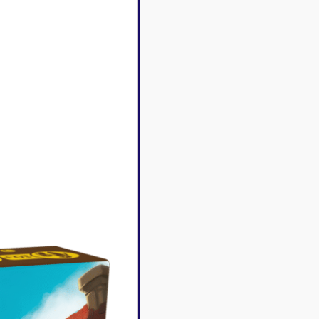
Disney Lorcana
Deck box
Magic l'assemblée
Dés & jet
One Piece
Divers r
Pokemon
Goodies 
Star Wars Unlimited
Protège-
Flesh and Blood
Tapis de 
Riftbound - League of
Legends
Naruto Mythos
Autres