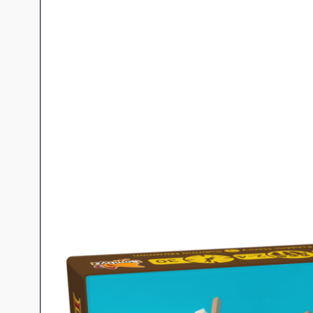
Jeux familles
Jeux initiés
Jeux experts
Jeux primés
Jeux d'ambiance
Jeu Duo