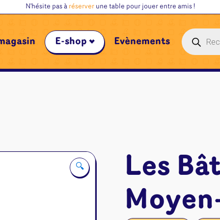
N'hésite pas à
réserver
une table pour jouer entre amis !
Recherche
magasin
E-shop
Évènements
de
produits
Les Bât
🔍
Moyen