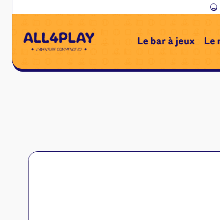
←
Le bar à jeux
Le 