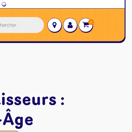
→
isseurs :
-Âge