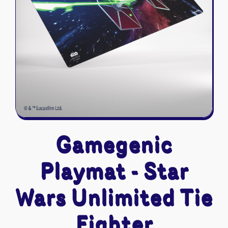
Riftbound - League of Legends
Tapis de jeu
Naruto Mythos
Autres
Gamegenic
Playmat - Star
Wars Unlimited Tie
Fighter