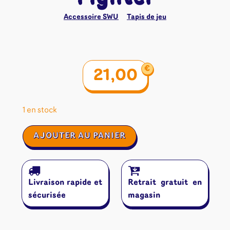
Accessoire SWU
Tapis de jeu
€
21,00
1 en stock
quantité
AJOUTER AU PANIER
de
Gamegenic
Playmat
-
Livraison rapide et
Retrait gratuit en
Star
Wars
sécurisée
magasin
Unlimited
Tie
Fighter