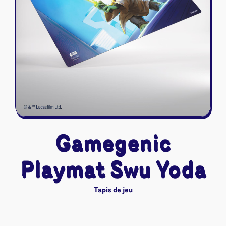
Riftbound - League of Legends
Tapis de jeu
Naruto Mythos
Autres
Gamegenic
Playmat Swu Yoda
Tapis de jeu