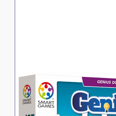
Jeux familles
Jeux initiés
Jeux experts
Jeux primés
Jeux d'ambiance
Jeu Duo