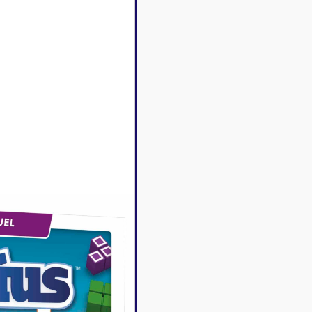
Disney Lorcana
Deck box
Magic l'assemblée
Dés & jet
One Piece
Divers r
Pokemon
Goodies 
Star Wars Unlimited
Protège-
Flesh and Blood
Tapis de 
Riftbound - League of
Legends
Naruto Mythos
Autres