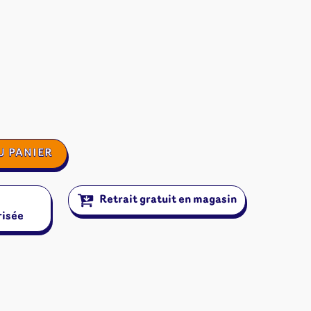
U PANIER
Retrait gratuit en magasin
risée
ires et autres
s