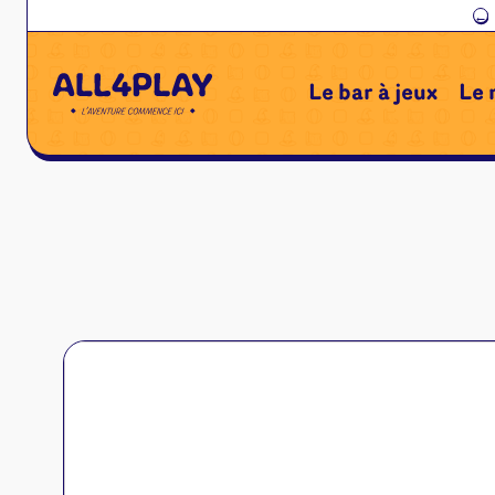
←
Le bar à jeux
Le 