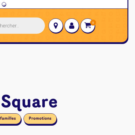
→
 Square
familles
Promotions