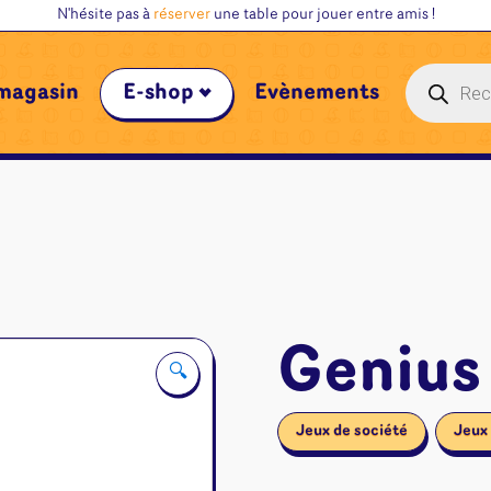
N'hésite pas à
réserver
une table pour jouer entre amis !
Recherche
magasin
E-shop
Évènements
de
produits
Genius
🔍
Jeux de société
Jeux 