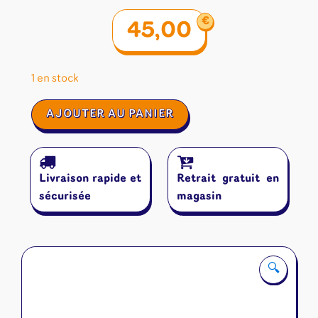
€
45,00
1 en stock
quantité
AJOUTER AU PANIER
de
Heredity
:
Le
Livraison rapide et
Retrait gratuit en
Livre
De
sécurisée
magasin
Swan
🔍