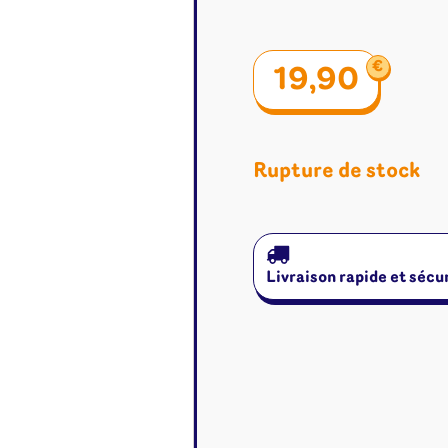
€
19,90
Rupture de stock
Livraison rapide et sécu
é
Jeux de cartes
Accesso
Altered
Classeur