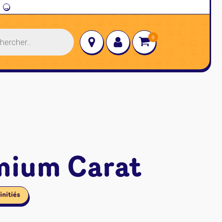
→
mium Carat
initiés