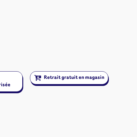
Retrait gratuit en magasin
risée
ires et autres
s