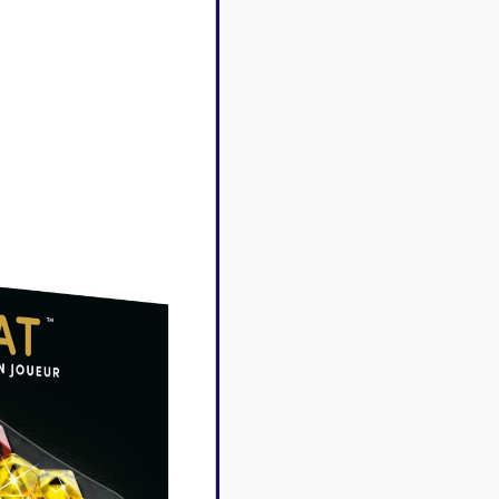
Disney Lorcana
Deck box
Magic l'assemblée
Dés & jet
One Piece
Divers r
Pokemon
Goodies 
Star Wars Unlimited
Protège-
Flesh and Blood
Tapis de 
Riftbound - League of
Legends
Naruto Mythos
Autres