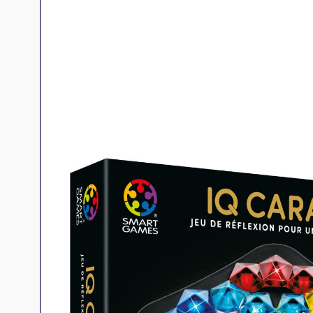
Jeux familles
Jeux initiés
Jeux experts
Jeux primés
Jeux d'ambiance
Jeu Duo