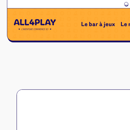
←
Le bar à jeux
Le 