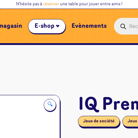
N'hésite pas à
réserver
une table pour jouer entre amis !
Recherche
magasin
E-shop
Évènements
de
produits
IQ Pre
🔍
Jeux de société
Jeux 