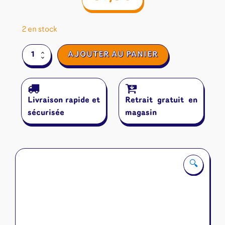
2 en stock
quantité
AJOUTER AU PANIER
de
Kyoto
No
Neko
Livraison rapide et
Retrait gratuit en
sécurisée
magasin
🔍