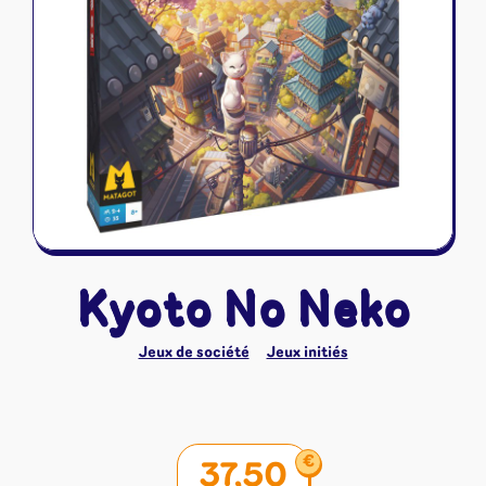
Riftbound - League of Legends
Tapis de jeu
Naruto Mythos
Autres
Kyoto No Neko
Jeux de société
Jeux initiés
€
37,50