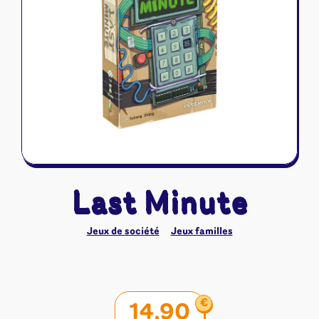
Riftbound - League of Legends
Tapis de jeu
Naruto Mythos
Autres
Last Minute
Jeux de société
Jeux familles
€
14,90