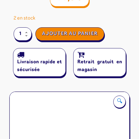
2 en stock
quantité
AJOUTER AU PANIER
de
Last
Minute
Livraison rapide et
Retrait gratuit en
sécurisée
magasin
🔍