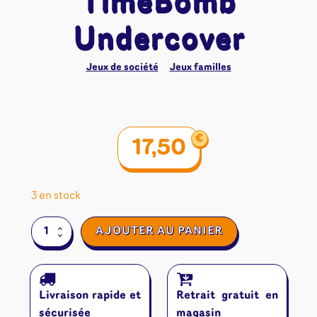
TimeBomb
Undercover
Jeux de société
Jeux familles
€
17,50
3 en stock
quantité
AJOUTER AU PANIER
de
TimeBomb
Undercover
Livraison rapide et
Retrait gratuit en
sécurisée
magasin