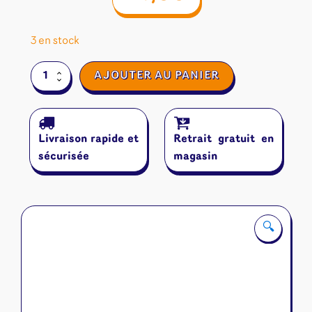
3 en stock
quantité
AJOUTER AU PANIER
de
L'Imposteur
Livraison rapide et
Retrait gratuit en
sécurisée
magasin
🔍