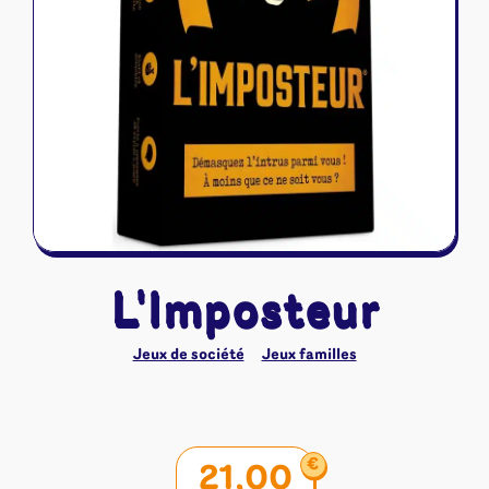
Riftbound - League of Legends
Tapis de jeu
Naruto Mythos
Autres
L'Imposteur
Jeux de société
Jeux familles
€
21,00