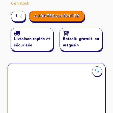
6 en stock
quantité
AJOUTER AU PANIER
de
Shadow
House
:
Livraison rapide et
Retrait gratuit en
Mascarade
sécurisée
magasin
🔍