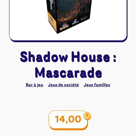
Riftbound - League of Legends
Tapis de jeu
Naruto Mythos
Autres
Shadow House :
Mascarade
Bar à jeu
Jeux de société
Jeux familles
€
14,00