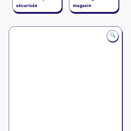
sécurisée
magasin
🔍