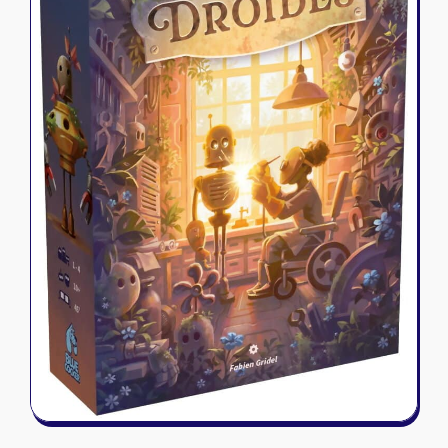
Riftbound - League of Legends
Tapis de jeu
Naruto Mythos
Autres