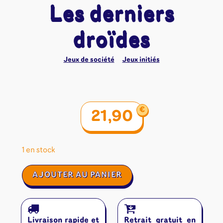
Les derniers
droïdes
Jeux de société
Jeux initiés
€
21,90
1 en stock
quantité
AJOUTER AU PANIER
de
Les
derniers
droïdes
Livraison rapide et
Retrait gratuit en