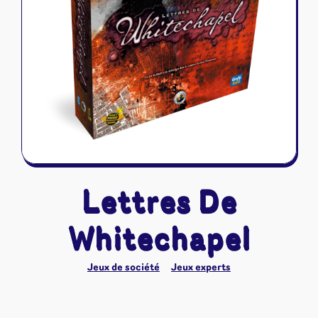
Riftbound - League of Legends
Tapis de jeu
Naruto Mythos
Autres
Lettres De
Whitechapel
Jeux de société
Jeux experts