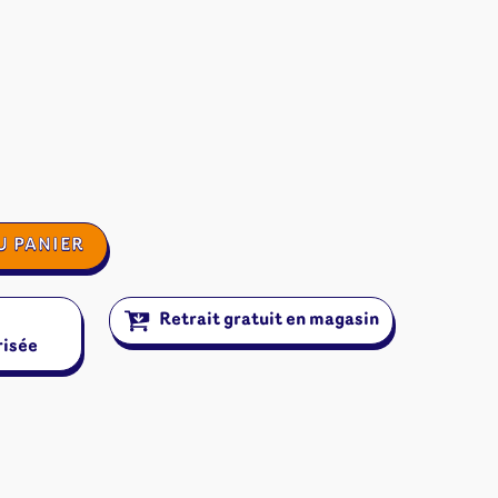
U PANIER
Retrait gratuit en magasin
risée
ires et autres
s