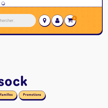
→
 sock
familles
Promotions