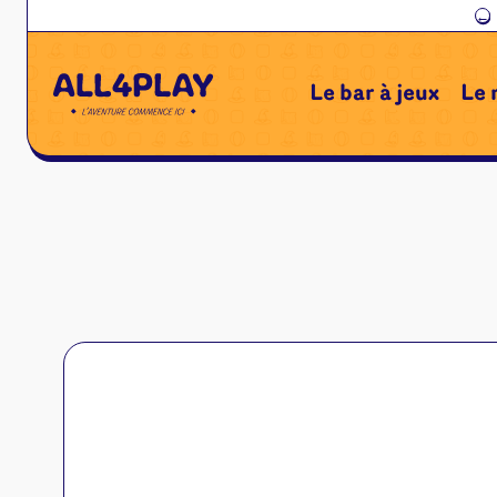
←
Le bar à jeux
Le 