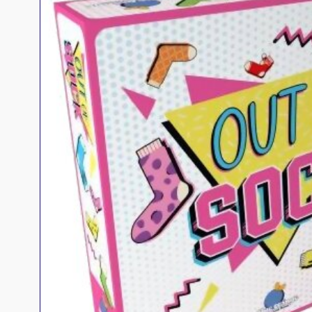
Jeux familles
Jeux initiés
Jeux experts
Jeux primés
Jeux d'ambiance
Jeu Duo