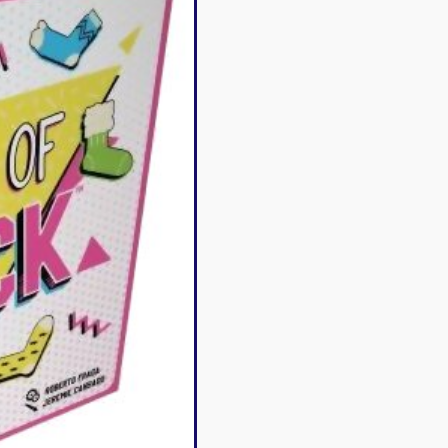
Disney Lorcana
Deck box
Magic l'assemblée
Dés & jet
One Piece
Divers r
Pokemon
Goodies 
Star Wars Unlimited
Protège-
Flesh and Blood
Tapis de 
Riftbound - League of
Legends
Naruto Mythos
Autres