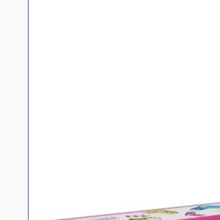
Jeux de sociét
Jeux juniors