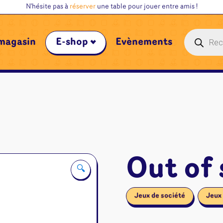
N'hésite pas à
réserver
une table pour jouer entre amis !
Recherche
magasin
E-shop
Évènements
de
produits
Out of
🔍
Jeux de société
Jeux 