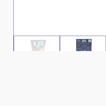
Description
Comme son nom l’indique il faudra être 