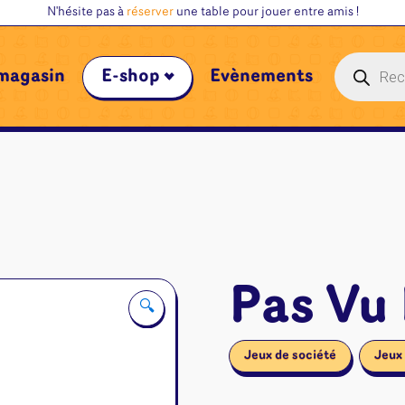
N'hésite pas à
réserver
une table pour jouer entre amis !
Recherche
magasin
E-shop
Évènements
de
produits
Pas Vu 
🔍
Jeux de société
Jeux 