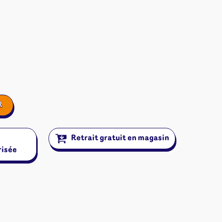
R
Retrait gratuit en magasin
risée
ires et autres
s