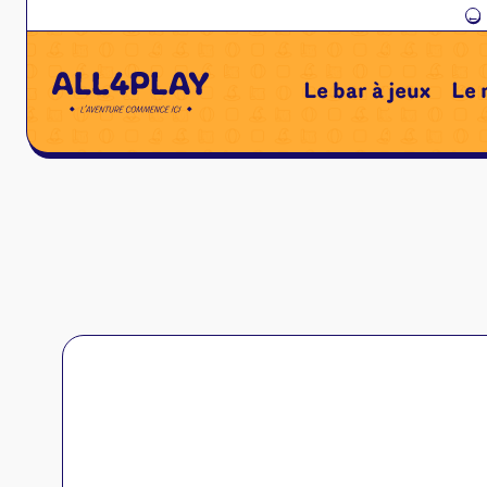
←
Le bar à jeux
Le 