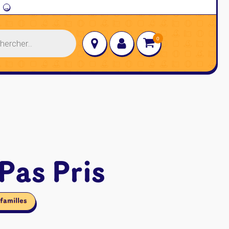
→
Pas Pris
familles