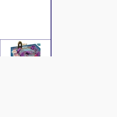
Caractéristiques
Contenu
Vidéos
le plus discret possible pour parvenir à faire traverser le hall de 