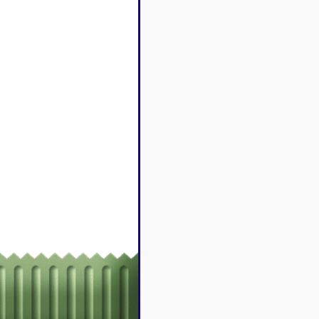
Disney Lorcana
Deck box
Magic l'assemblée
Dés & jet
One Piece
Divers r
Pokemon
Goodies 
Star Wars Unlimited
Protège-
Flesh and Blood
Tapis de 
Riftbound - League of
Legends
Naruto Mythos
Autres