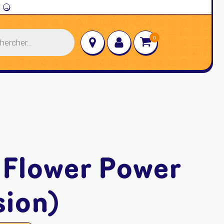
→
: Flower Power
sion)