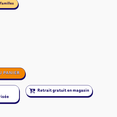
familles
U PANIER
Retrait gratuit en magasin
risée
ires et autres
s