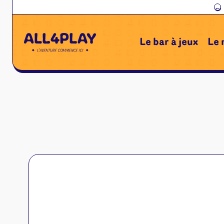
←
Le bar à jeux
Le 