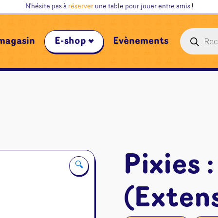
N'hésite pas à
réserver
une table pour jouer entre amis !
Recherche
magasin
E-shop
Évènements
de
produits
Pixies 
🔍
(Exten