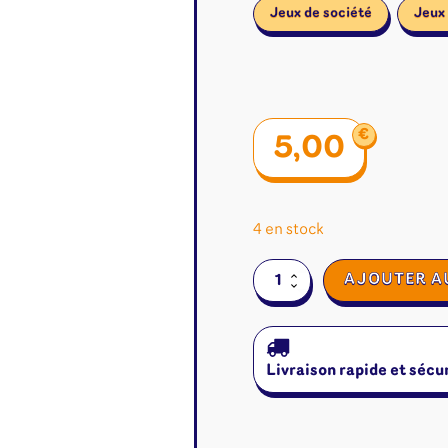
Jeux de société
Jeux 
€
5,00
4 en stock
quantité
AJOUTER A
de
Pixies
:
Flower
Livraison rapide et sécu
Power
é
Jeux de cartes
Accesso
(Extension)
Altered
Classeur