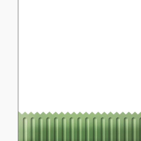
Jeux familles
Jeux initiés
Jeux experts
Jeux primés
Jeux d'ambiance
Jeu Duo