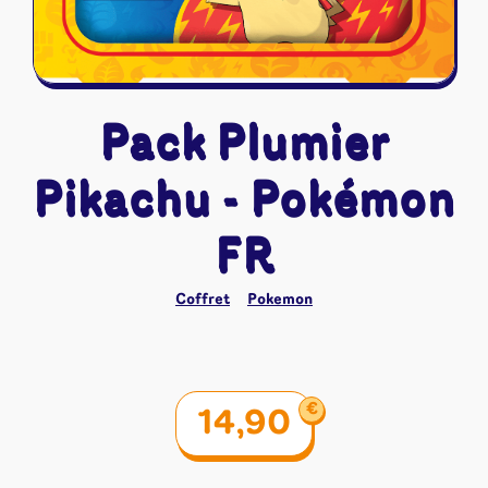
Riftbound - League of Legends
Tapis de jeu
Naruto Mythos
Autres
Pack Plumier
Pikachu - Pokémon
FR
Coffret
Pokemon
€
14,90