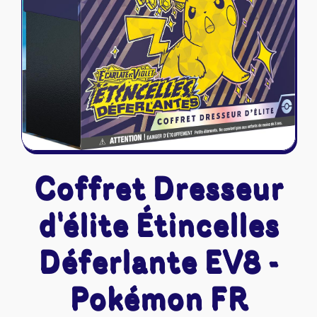
Riftbound - League of Legends
Tapis de jeu
Naruto Mythos
Autres
Coffret Dresseur
d'élite Étincelles
Déferlante EV8 -
Pokémon FR