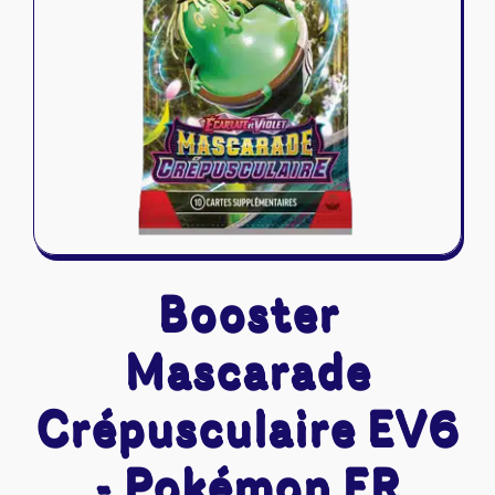
Riftbound - League of Legends
Tapis de jeu
Naruto Mythos
Autres
Booster
Mascarade
Crépusculaire EV6
- Pokémon FR