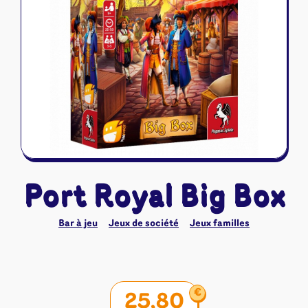
Riftbound - League of Legends
Tapis de jeu
Naruto Mythos
Autres
Port Royal Big Box
Bar à jeu
Jeux de société
Jeux familles
€
25,80