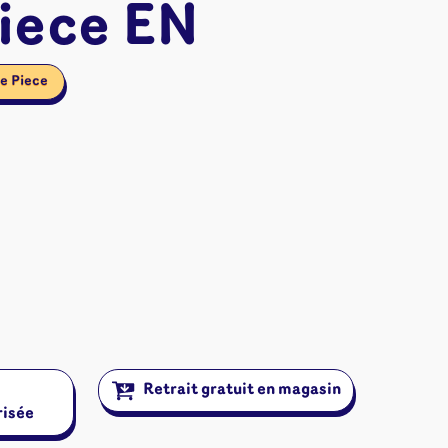
Piece EN
e Piece
ires et autres
Retrait gratuit en magasin
risée
s