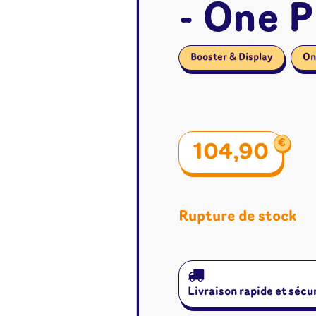
- One 
Booster & Display
On
€
104,90
Rupture de stock
é
Jeux de cartes
Accesso
Livraison rapide et sécu
Altered
Classeur