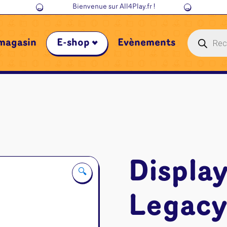
←
→
N'hésite pas à
réserver
une table pour jouer entre amis !
Recherche
magasin
E-shop
Évènements
de
produits
Display
🔍
Legacy