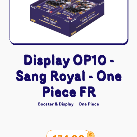
Riftbound - League of Legends
Tapis de jeu
Naruto Mythos
Autres
Display OP10 -
Sang Royal - One
Piece FR
Booster & Display
One Piece
€