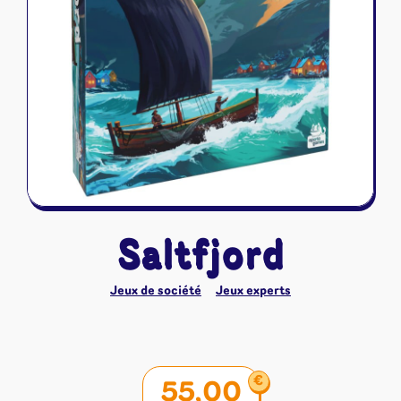
Riftbound - League of Legends
Tapis de jeu
Naruto Mythos
Autres
Saltfjord
Jeux de société
Jeux experts
€
55,00