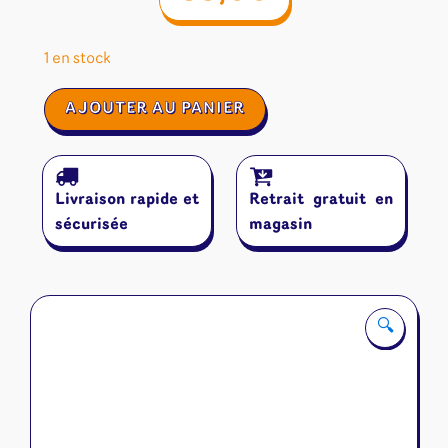
1 en stock
quantité
AJOUTER AU PANIER
de
Saltfjord
Livraison rapide et
Retrait gratuit en
sécurisée
magasin
🔍