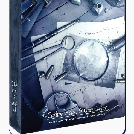
Riftbound - League of Legends
Tapis de jeu
Naruto Mythos
Autres