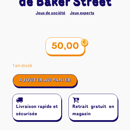
de Baker Street
Jeux de société
Jeux experts
€
50,00
1 en stock
quantité
AJOUTER AU PANIER
de
Sherlock
Holmes
Détective
Livraison rapide et
Retrait gratuit en
Conseil
Les
sécurisée
magasin
Francs-
Tireurs
de