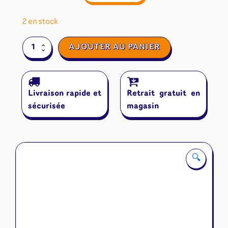
2 en stock
quantité
AJOUTER AU PANIER
de
Silver
&
Gold
Livraison rapide et
Retrait gratuit en
sécurisée
magasin
🔍