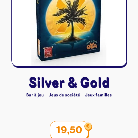
Riftbound - League of Legends
Tapis de jeu
Naruto Mythos
Autres
Silver & Gold
Bar à jeu
Jeux de société
Jeux familles
€
19,50