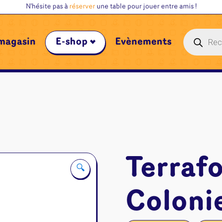
N'hésite pas à
réserver
une table pour jouer entre amis !
Recherche
magasin
E-shop
Évènements
de
produits
Terraf
🔍
Colonie