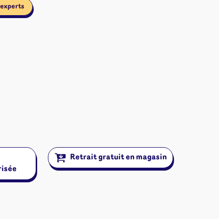
 experts
Retrait gratuit en magasin
risée
ires et autres
s