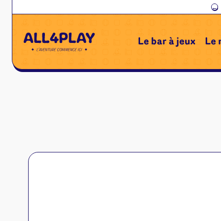
←
Le bar à jeux
Le 