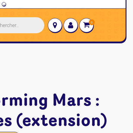
→
orming Mars :
s (extension)