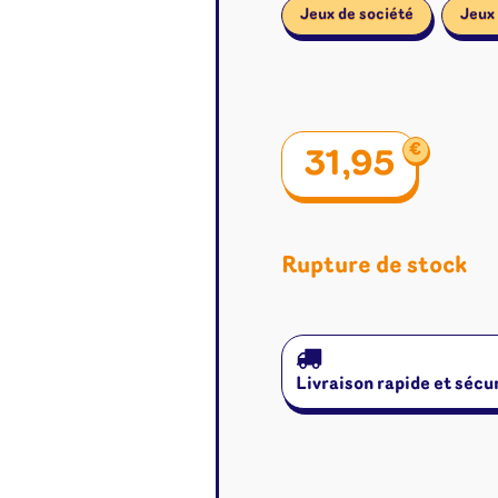
Jeux de société
Jeux
€
31,95
Rupture de stock
Livraison rapide et sécu
é
Jeux de cartes
Accesso
Altered
Classeur