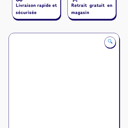
Masques
Livraison rapide et
Retrait gratuit en
de
Mercadia
sécurisée
magasin
-
Magic
JP
🔍