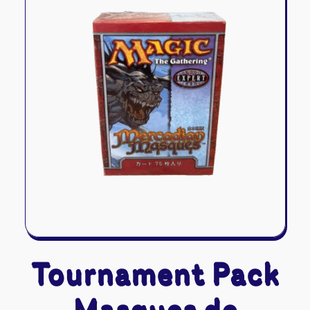
Riftbound - League of Legends
Tapis de jeu
Naruto Mythos
Autres
Tournament Pack