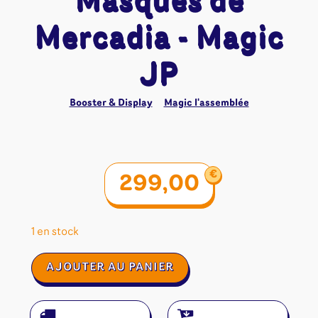
Masques de
Mercadia - Magic
JP
Booster & Display
Magic l'assemblée
€
299,00
1 en stock
quantité
AJOUTER AU PANIER
de
Tournament
Pack