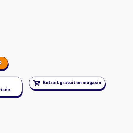
R
Retrait gratuit en magasin
risée
ires et autres
s