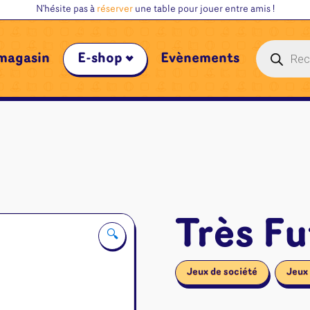
N'hésite pas à
réserver
une table pour jouer entre amis !
Recherche
magasin
E-shop
Évènements
de
produits
Très Fu
🔍
Jeux de société
Jeux 