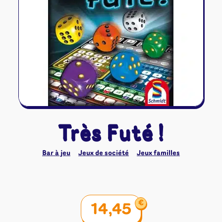
Riftbound - League of Legends
Tapis de jeu
Naruto Mythos
Autres
Très Futé !
Bar à jeu
Jeux de société
Jeux familles
€
14,45