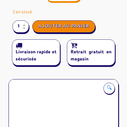
3 en stock
quantité
AJOUTER AU PANIER
de
Très
Futé
!
Livraison rapide et
Retrait gratuit en
sécurisée
magasin
🔍