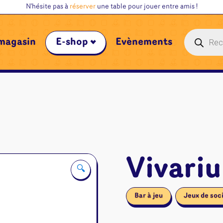
N'hésite pas à
réserver
une table pour jouer entre amis !
Recherche
magasin
E-shop
Évènements
de
produits
Vivari
🔍
Bar à jeu
Jeux de soc