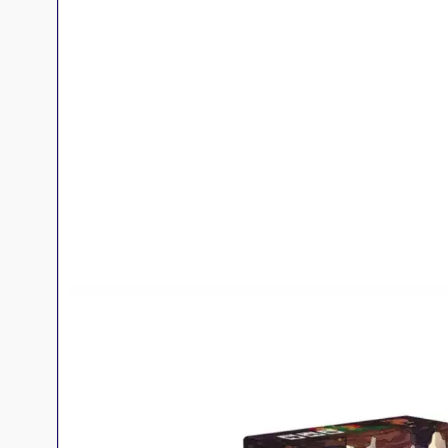
Jeux familles
Jeux initiés
Jeux experts
Jeux primés
Jeux d'ambiance
Jeu Duo