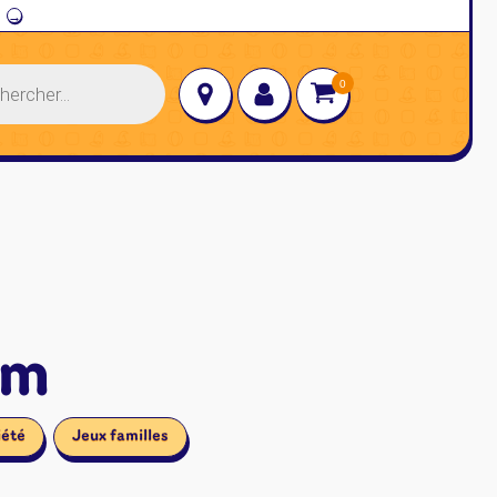
→
um
iété
Jeux familles