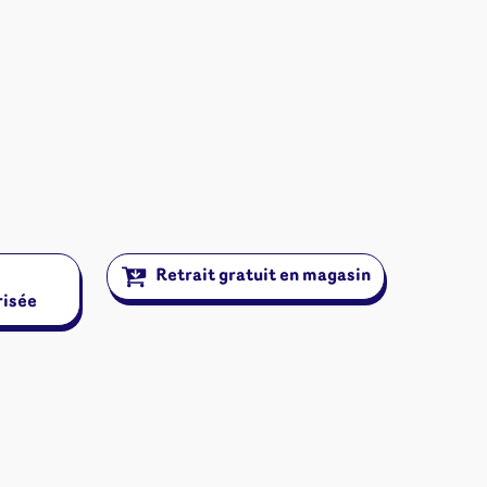
Retrait gratuit en magasin
risée
ires et autres
s