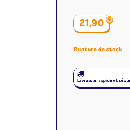
€
21,90
Rupture de stock
Livraison rapide et sécu
é
Jeux de cartes
Accesso
Altered
Classeur