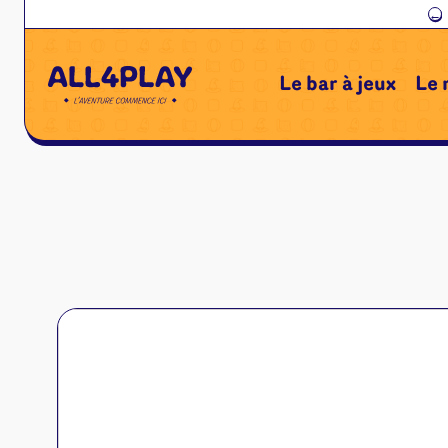
←
Le bar à jeux
Le 