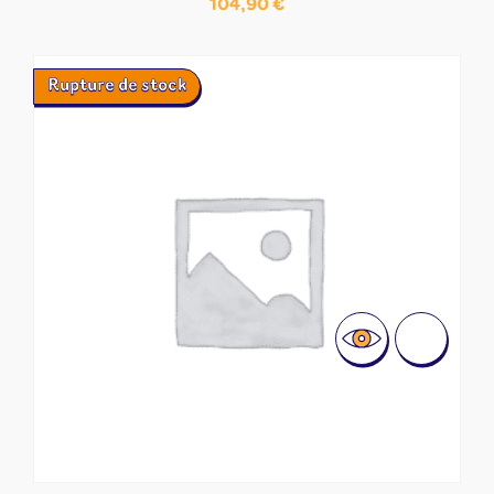
104,90
€
Rupture de stock