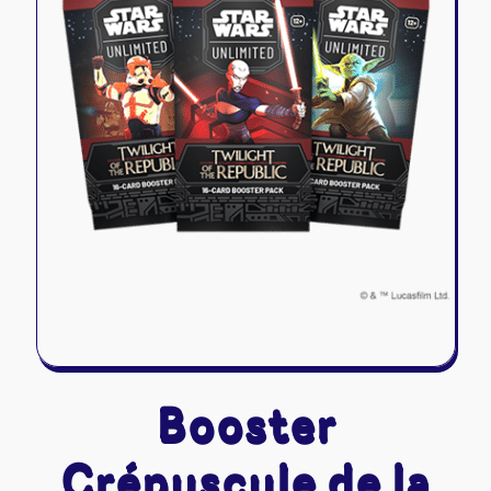
Riftbound - League of Legends
Tapis de jeu
Naruto Mythos
Autres
Booster
Crépuscule de la