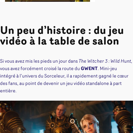
Un peu d’histoire : du jeu
vidéo à la table de salon
Si vous avez mis les pieds un jour dans
The Witcher 3 : Wild Hunt
,
vous avez forcément croisé la route du
GWENT
. Mini-jeu
intégré à l’univers du Sorceleur, il a rapidement gagné le cœur
des fans, au point de devenir un jeu vidéo standalone à part
entière.