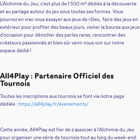
Riftbound - League of Legends
Tapis de jeu
L'Alchimie du Jeu, c'est plus de 1 500 m² dédiés à la découverte
Naruto Mythos
et au partage autour du jeu sous toutes ses formes. Vous
Autres
pourrez en vrac vous essayer aux j
eux de rôles, faire des je
ux en
extérieur pour profiter des beaux jours, visiter la b
ourse aux jeux
d'occasion pour dénicher des perles rares
​, re
ncontrer des
créateurs passionnés et bien sûr venir nous voir sur notre
espace dédié !
All4Play : Partenaire Officiel des
Tournois
Toutes les inscriptions aux tournois se font via notre page
dédiée :
https://all4play.fr/evenements/
Cette année, All4Play est fier de s'associer à l'Alchimie du Jeu
pour organiser une série de tournois tout au long du week-end.