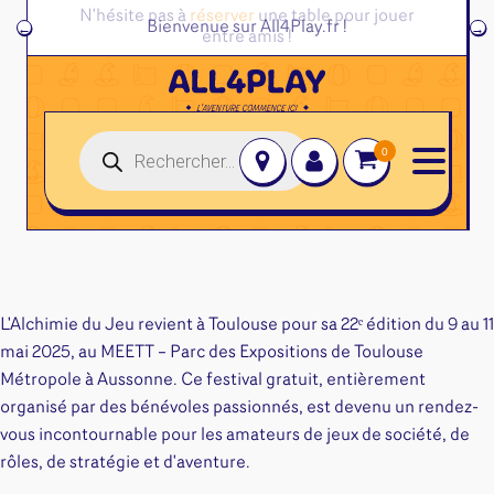
réserver
←
Bienvenue sur All4Play.fr !
→
Recherche
de
produits
Jeux de société
Jeux de cartes
Jeux juniors
Accessoires et autres
Jeux familles
Altered
Jeux initiés
Disney Lorcana
Classeurs
L'Alchimie du Jeu revient à Toulouse pour sa 22ᵉ édition du 9 au 11
Jeux experts
Magic l'assemblée
Deck box
mai 2025, au MEETT – Parc des Expositions de Toulouse
Jeux primés
One Piece
Dés & jetons
Métropole à Aussonne. Ce festival gratuit, entièrement
Jeux d'ambiance
Pokemon
organisé par des bénévoles passionnés, est devenu un rendez-
Divers rangement
Jeu Duo
Star Wars Unlimited
vous incontournable pour les amateurs de jeux de société, de
Goodies & autres
rôles, de stratégie et d'aventure.​
Flesh and Blood
Protège-Cartes