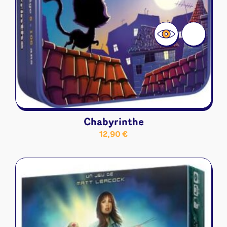
Chabyrinthe
12,90
€