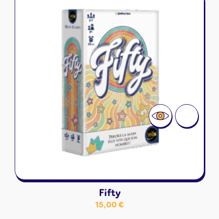
Fifty
15,00
€