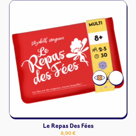
Le Repas Des Fées
8,90
€