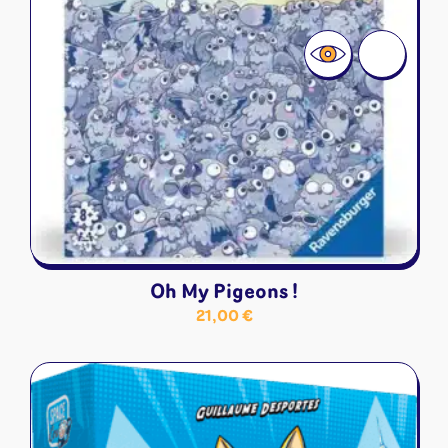
Oh My Pigeons !
21,00
€