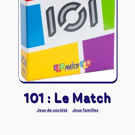
Riftbound - League of Legends
Tapis de jeu
Naruto Mythos
Autres
101 : Le Match
Jeux de société
Jeux familles