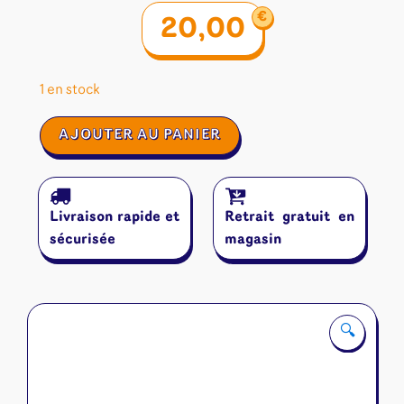
€
20,00
1 en stock
quantité
AJOUTER AU PANIER
de
101
:
Le
Livraison rapide et
Retrait gratuit en
Match
sécurisée
magasin
🔍