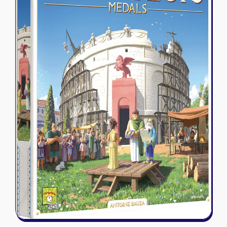
Riftbound - League of Legends
Tapis de jeu
Naruto Mythos
Autres