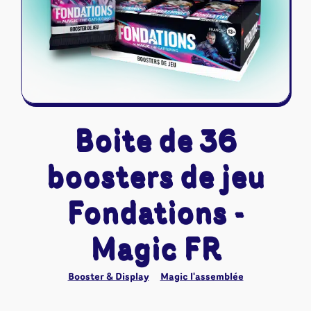
Riftbound - League of Legends
Tapis de jeu
Naruto Mythos
Autres
Boite de 36
boosters de jeu
Fondations -
Magic FR
Booster & Display
Magic l'assemblée