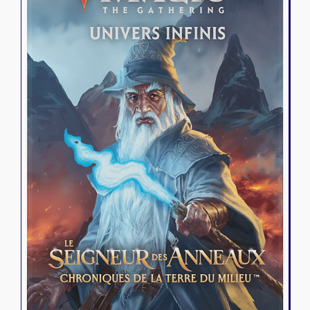
Riftbound - League of Legends
Tapis de jeu
Naruto Mythos
Autres