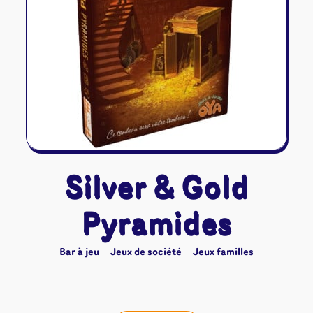
Riftbound - League of Legends
Tapis de jeu
Naruto Mythos
Autres
Silver & Gold
Pyramides
Bar à jeu
Jeux de société
Jeux familles