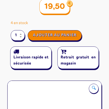
€
19,50
4 en stock
quantité
AJOUTER AU PANIER
de
Silver
&
Gold
Livraison rapide et
Retrait gratuit en
Pyramides
sécurisée
magasin
🔍