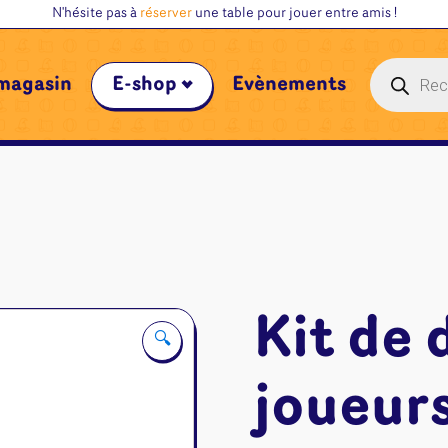
N'hésite pas à
réserver
une table pour jouer entre amis !
Recherche
magasin
E-shop
Évènements
de
produits
Kit de
🔍
joueur