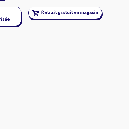
ons
Retrait gratuit en magasin
angement
risée
& autres
Cartes
jeu