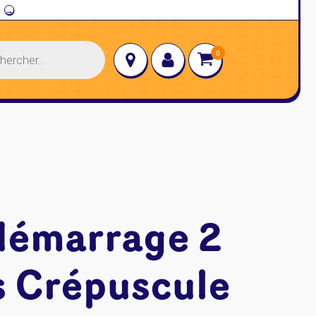
→
 démarrage 2
s Crépuscule