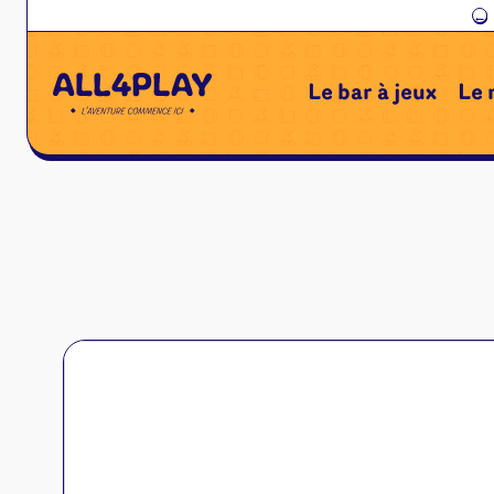
←
Le bar à jeux
Le 