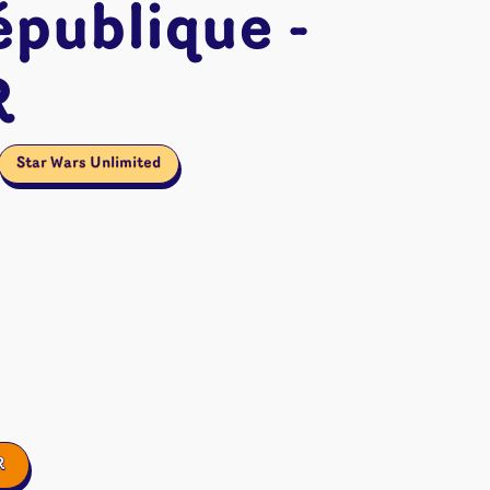
épublique -
R
Star Wars Unlimited
ires et autres
R
s