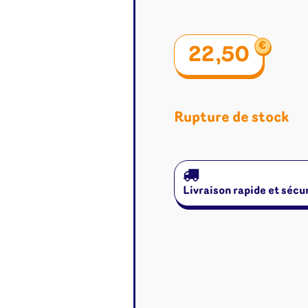
€
22,50
Rupture de stock
Livraison rapide et sécu
é
Jeux de cartes
Accesso
Altered
Classeur