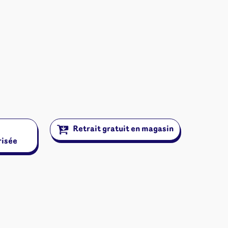
Retrait gratuit en magasin
risée
ires et autres
s