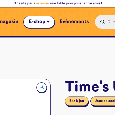
N'hésite pas à
réserver
une table pour jouer entre amis !
Recherche
magasin
E-shop
Évènements
de
produits
Time's 
🔍
Bar à jeu
Jeux de soc