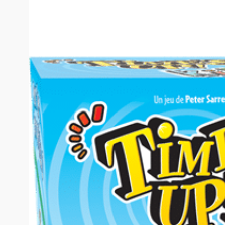
Jeux familles
Jeux initiés
Jeux experts
Jeux primés
Jeux d'ambiance
Jeu Duo