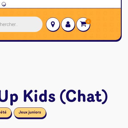
→
Up Kids (Chat)
iété
Jeux juniors