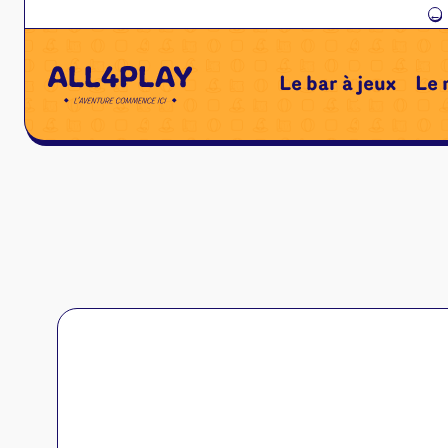
←
Le bar à jeux
Le 