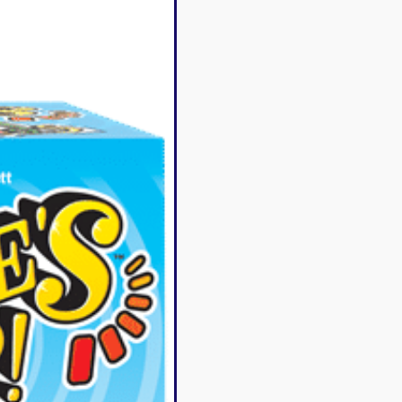
Disney Lorcana
Deck box
Magic l'assemblée
Dés & jet
One Piece
Divers r
Pokemon
Goodies 
Star Wars Unlimited
Protège-
Flesh and Blood
Tapis de 
Riftbound - League of
Legends
Naruto Mythos
Autres